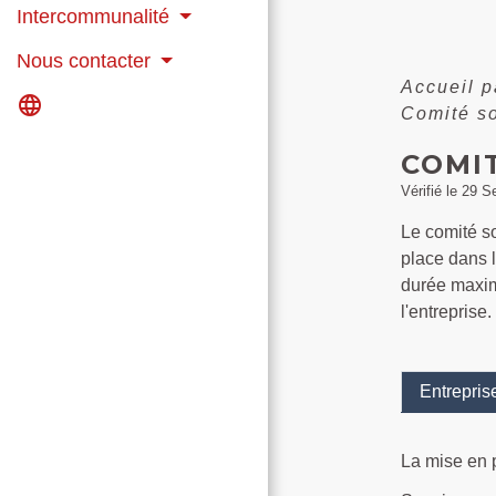
Intercommunalité
Nous contacter
Accueil p
language
Comité s
COMIT
Vérifié le 29 S
Le comité so
place dans l
durée maxim
l'entreprise.
Entrepris
La mise en 