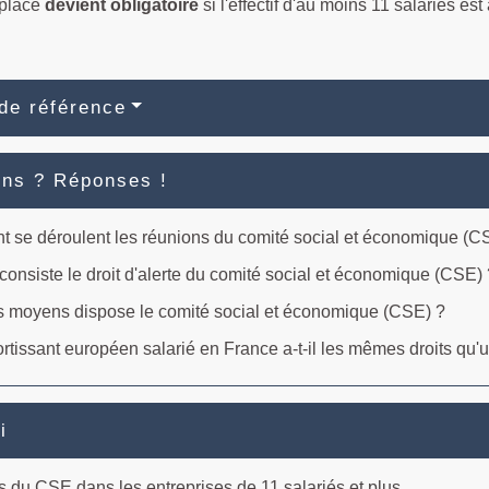
 place
devient obligatoire
si l'effectif d'au moins 11 salariés es
de référence
ons ? Réponses !
 se déroulent les réunions du comité social et économique (C
consiste le droit d'alerte du comité social et économique (CSE)
s moyens dispose le comité social et économique (CSE) ?
rtissant européen salarié en France a-t-il les mêmes droits qu'u
i
s du CSE dans les entreprises de 11 salariés et plus