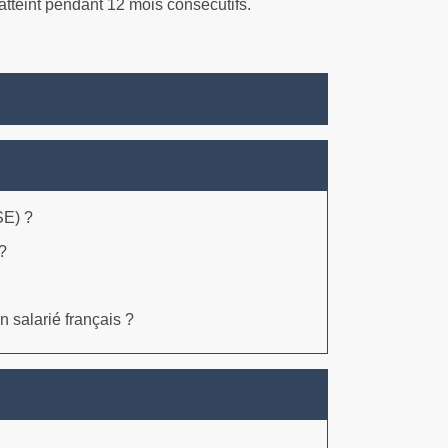
t atteint pendant 12 mois consécutifs.
SE) ?
 ?
n salarié français ?