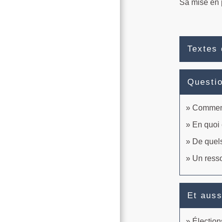
Sa mise en
Textes 
Questi
Comment
En quoi 
De quel
Un resso
Et auss
Élection