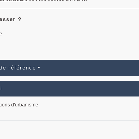
esser ?
e
de référence
i
tions d'urbanisme