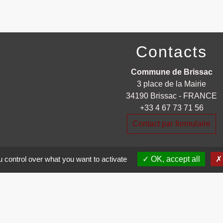
Contacts
Commune de Brissac
3 place de la Mairie
34190 Brissac - FRANCE
+33 4 67 73 71 56
Contact par formulaire
 control over what you want to activate
OK, accept all
entions légales
-
Politique de confidentialité
-
Accessibilité
-