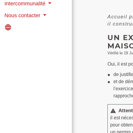
Intercommunalité
Nous contacter
Accueil 
il constr
language
UN E
MAIS
Vérifié le 19 J
Oui, il est 
de justifi
et de dém
l'exercic
rapproché
Attent
warning
il est néc
pour obteni
un
permis 