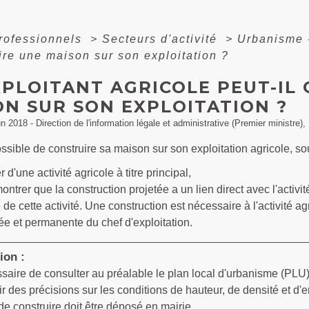
professionnels
>
Secteurs d'activité
>
Urbanisme
uire une maison sur son exploitation ?
XPLOITANT AGRICOLE PEUT-IL
ON SUR SON EXPLOITATION ?
un 2018 - Direction de l'information légale et administrative (Premier ministre)
possible de construire sa maison sur son exploitation agricole, so
er d'une activité agricole à titre principal,
ontrer que la construction projetée a un lien direct avec l'activ
e de cette activité. Une construction est nécessaire à l'activité a
e et permanente du chef d'exploitation.
ion :
essaire de consulter au préalable le plan local d'urbanisme (PL
r des précisions sur les conditions de hauteur, de densité et d'e
de construire
doit être déposé en mairie.