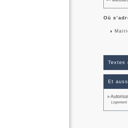
Où s’adr
arrow_right
Mairi
Textes 
Et auss
Autorisa
Logement