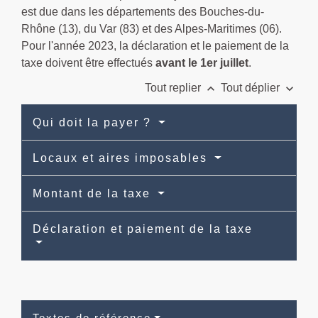
est due dans les départements des Bouches-du-
Rhône (13), du Var (83) et des Alpes-Maritimes (06).
Pour l'année 2023, la déclaration et le paiement de la
taxe doivent être effectués
avant le 1
er
juillet
.
keyboard_arrow_up
keyboard_arrow_down
Tout replier
Tout déplier
Qui doit la payer ?
Locaux et aires imposables
Montant de la taxe
Déclaration et paiement de la taxe
Textes de référence