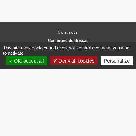
Contacts
Commune de Brissac
3 place de la Mairie
This site uses cookies and gives you control over what you want
34190 Brissac - FRANCE
to activate
+33 4 67 73 71 56
OK, accept all
Deny all cookies
Personalize
Contact par formulaire
Mentions légales
-
Politique de confidentialité
-
Accessibilité
-
Plan du site
-
Gestion des cookies