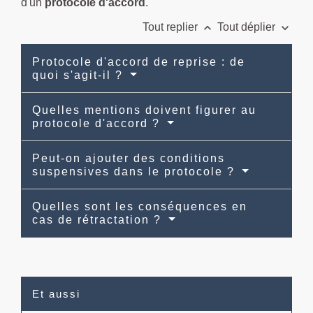
d'un
protocole d'accord
.
keyboard_arrow_up
keyboard_arrow_down
Tout replier
Tout déplier
Protocole d'accord de reprise : de
quoi s'agit-il ?
Quelles mentions doivent figurer au
protocole d'accord ?
Peut-on ajouter des conditions
suspensives dans le protocole ?
Quelles sont les conséquences en
cas de rétractation ?
Et aussi