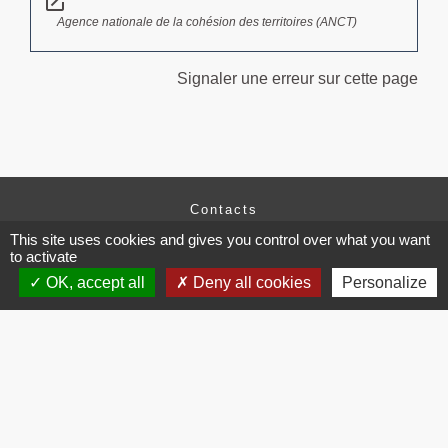
open_in_new
Agence nationale de la cohésion des territoires (ANCT)
Signaler une erreur sur cette page
Contacts
Commune de Brissac
This site uses cookies and gives you control over what you want
3 place de la Mairie
to activate
34190 Brissac - FRANCE
OK, accept all
Deny all cookies
Personalize
+33 4 67 73 71 56
Contact par formulaire