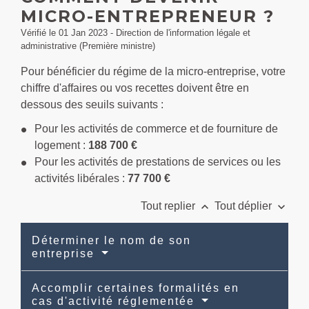
MICRO-ENTREPRENEUR ?
Vérifié le 01 Jan 2023 - Direction de l'information légale et
administrative (Première ministre)
Pour bénéficier du régime de la micro-entreprise, votre
chiffre d'affaires ou vos recettes doivent être en
dessous des seuils suivants :
Pour les activités de commerce et de fourniture de
logement :
188 700 €
Pour les activités de prestations de services ou les
activités libérales :
77 700 €
keyboard_arrow_up
keyboard_arrow_down
Tout replier
Tout déplier
Déterminer le nom de son
entreprise
Accomplir certaines formalités en
cas d'activité réglementée