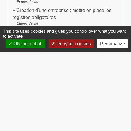
Étapes de vie
Création d'une entreprise : mettre en place les
registres obligatoires
Étapes de vie
This site uses cookies and gives you control over what you want
to activate
Signaler une erreur sur cette page
OK, accept all
Deny all cookies
Personalize
Contacts
Commune de Brissac
3 place de la Mairie
34190 Brissac - FRANCE
+33 4 67 73 71 56
Contact par formulaire