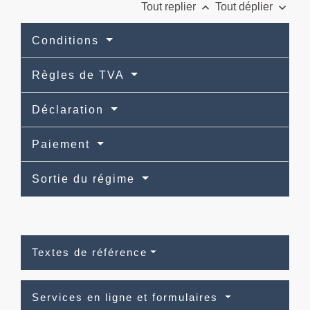
keyboard_arrow_up
keyboard_arrow_down
Tout replier
Tout déplier
Conditions
Règles de TVA
Déclaration
Paiement
Sortie du régime
Textes de référence
Services en ligne et formulaires