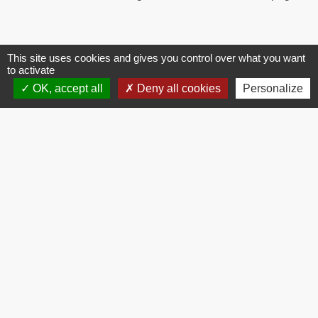
This site uses cookies and gives you control over what you want
to activate
Contacts
OK, accept all
Deny all cookies
Personalize
Commune de Brissac
3 place de la Mairie
34190 Brissac - FRANCE
+33 4 67 73 71 56
Contact par formulaire
Mentions légales
-
Politique de confidentialité
-
Accessibilité
-
Plan du site
-
Gestion des cookies