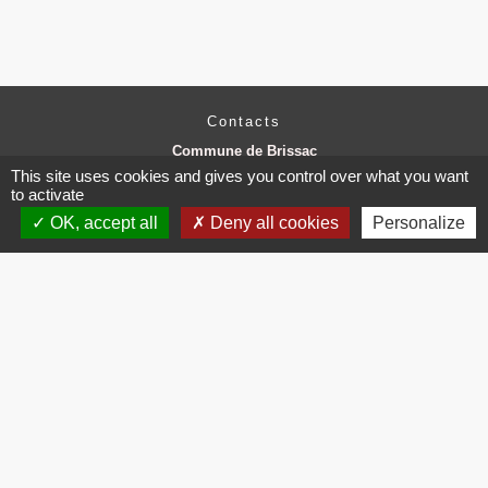
Contacts
Commune de Brissac
3 place de la Mairie
This site uses cookies and gives you control over what you want
34190 Brissac - FRANCE
to activate
+33 4 67 73 71 56
OK, accept all
Deny all cookies
Personalize
Contact par formulaire
Mentions légales
-
Politique de confidentialité
-
Accessibilité
-
Plan du site
-
Gestion des cookies