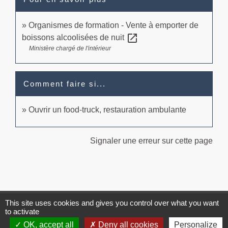
Organismes de formation - Vente à emporter de
open_in_new
boissons alcoolisées de nuit
Ministère chargé de l'intérieur
Comment faire si...
Ouvrir un food-truck, restauration ambulante
Signaler une erreur sur cette page
This site uses cookies and gives you control over what you want
Contacts
to activate
Commune de Brissac
OK, accept all
Deny all cookies
Personalize