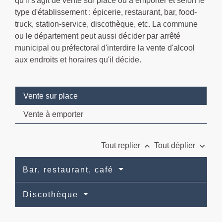
qu'il s'agit de vente sur place ou à emporter et selon le
type d'établissement : épicerie, restaurant, bar,
food-
truck
, station-service, discothèque, etc. La commune
ou le département peut aussi décider par arrêté
municipal ou préfectoral d'interdire la vente d'alcool
aux endroits et horaires qu'il décide.
Vente sur place
Vente à emporter
keyboard_arrow_up
keyboard_arrow_down
Tout replier
Tout déplier
Bar, restaurant, café
Discothèque