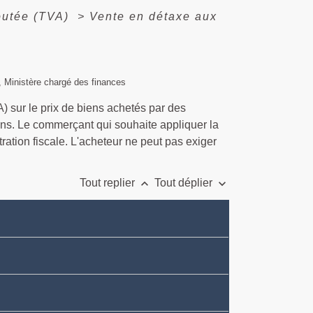
joutée (TVA)
>
Vente en détaxe aux
e), Ministère chargé des finances
) sur le prix de biens achetés par des
ns. Le commerçant qui souhaite appliquer la
ation fiscale. L'acheteur ne peut pas exiger
keyboard_arrow_up
keyboard_arrow_down
Tout replier
Tout déplier