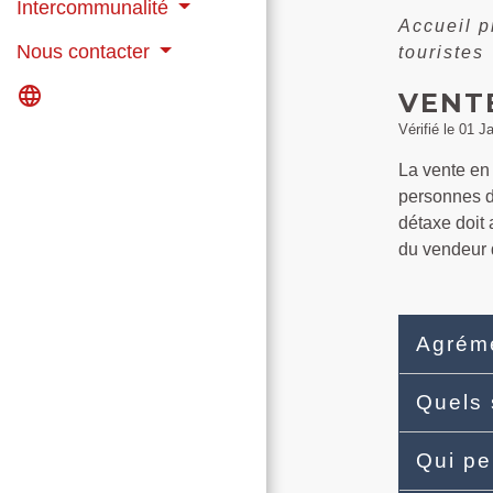
Intercommunalité
Accueil 
Nous contacter
touristes
language
VENT
Vérifié le 01 J
La vente en 
personnes d
détaxe doit 
du vendeur q
Agréme
Quels 
Qui pe