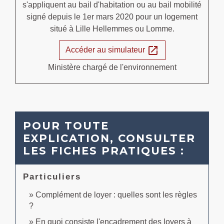
s'appliquent au bail d'habitation ou au bail mobilité
signé depuis le 1
er
mars 2020 pour un logement
situé à Lille Hellemmes ou Lomme.
open_in_new
Accéder au simulateur
Ministère chargé de l'environnement
POUR TOUTE
EXPLICATION, CONSULTER
LES FICHES PRATIQUES :
Particuliers
Complément de loyer : quelles sont les règles
?
En quoi consiste l'encadrement des loyers à