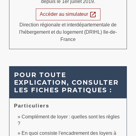
depuis le 1
er
juillet 2019.
open_in_new
Accéder au simulateur
Direction régionale et interdépartementale de
l'hébergement et du logement (DRIHL) Ile-de-
France
POUR TOUTE
EXPLICATION, CONSULTER
LES FICHES PRATIQUES :
Particuliers
Complément de loyer : quelles sont les règles
?
En quoi consiste l'encadrement des loyers à