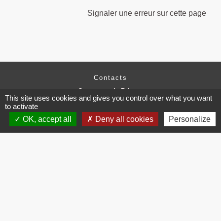
Signaler une erreur sur cette page
Contacts
Commune de Brissac
This site uses cookies and gives you control over what you want
3 place de la Mairie
to activate
34190 Brissac - FRANCE
OK, accept all
Deny all cookies
Personalize
+33 4 67 73 71 56
Contact par formulaire
Mentions légales
-
Politique de confidentialité
-