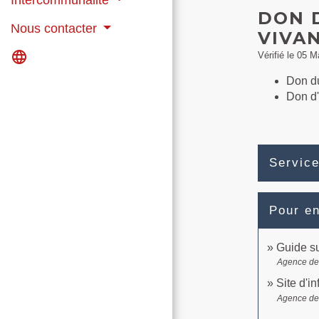
DON 
Nous contacter
VIVA
language
Vérifié le 05 M
Don d
Don d'
Service
Pour en
Guide su
Agence de
Site d'i
Agence de