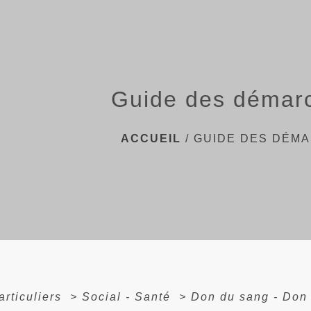
Guide des démar
ACCUEIL
/
GUIDE DES DÉM
articuliers
>
Social - Santé
>
Don du sang - Don 