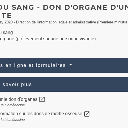
DU SANG - DON D'ORGANE D'
NTE
ay 2020 - Direction de l'information légale et administrative (Première ministre
u sang
organe (prélèvement sur une personne vivante)
s en ligne et formulaires
 savoir plus
open_in_new
r le don d'organes
 la biomédecine
open_in_new
nformation sur les dons de mœlle osseuse
 la biomédecine