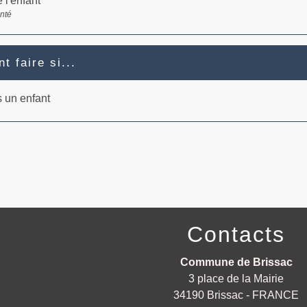
 l'enfant
anté
 faire si...
s un enfant
Contacts
Commune de Brissac
3 place de la Mairie
34190 Brissac - FRANCE