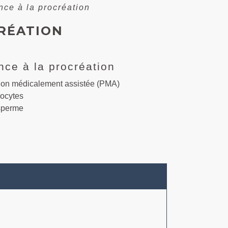
nce à la procréation
CRÉATION
nce à la procréation
ion médicalement assistée (PMA)
ocytes
sperme