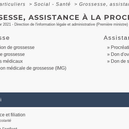
articuliers
>
Social - Santé
>
Grossesse, assista
SESSE, ASSISTANCE À LA PRO
pr 2021 - Direction de l'information légale et administrative (Première ministre)
sse
Assista
ion de grossesse
Procréat
de grossesse
Don d'ov
s médicaux
Don de 
tion médicale de grossesse (IMG)
i
e et filiation
colarité