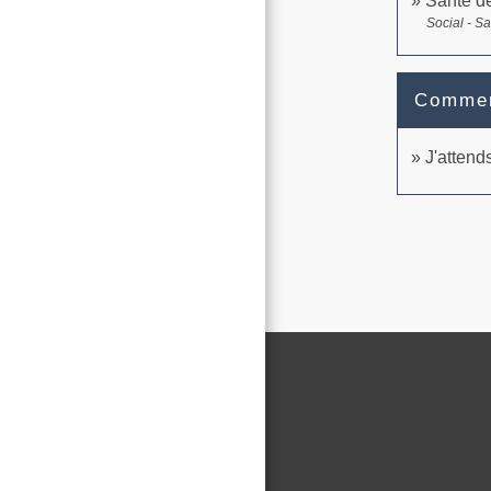
Santé de
Social - S
Comment
J'attend