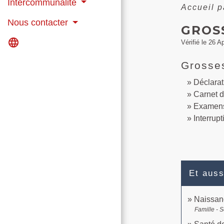
Intercommunalité
Accueil p
Nous contacter
GROS
language
Vérifié le 26 A
Grosse
Déclarat
Carnet 
Examen
Interrup
Et auss
Naissanc
Famille - S