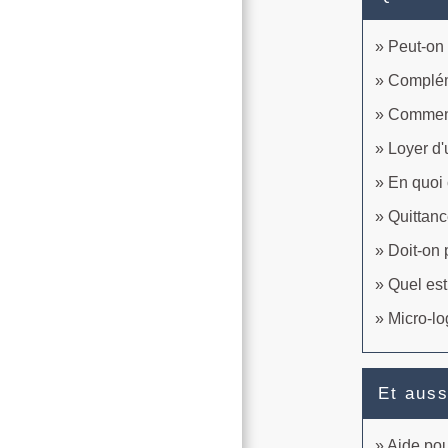
Peut-on 
Compléme
Comment 
Loyer d'
En quoi 
Quittanc
Doit-on 
Quel est
Micro-lo
Et auss
Aide pou