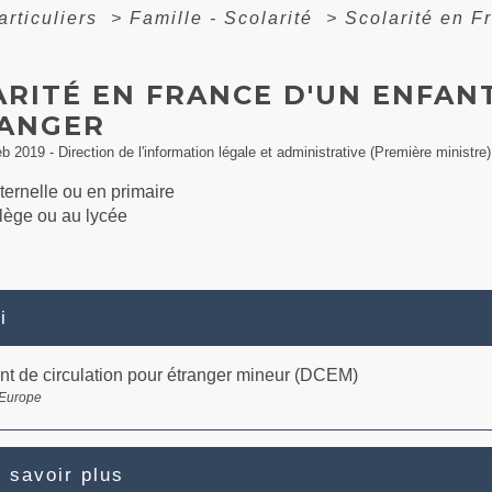
articuliers
>
Famille - Scolarité
>
Scolarité en F
ARITÉ EN FRANCE D'UN ENFAN
RANGER
eb 2019 - Direction de l'information légale et administrative (Première ministre)
ernelle ou en primaire
lège ou au lycée
i
t de circulation pour étranger mineur (DCEM)
 Europe
 savoir plus