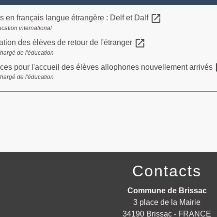
open_in_new
 en français langue étrangère : Delf et Dalf
cation international
open_in_new
ation des élèves de retour de l'étranger
chargé de l'éducation
op
es pour l'accueil des élèves allophones nouvellement arrivés
chargé de l'éducation
Contacts
Commune de Brissac
3 place de la Mairie
34190 Brissac - FRANCE