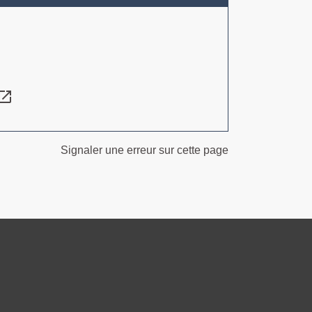
en_in_new
Signaler une erreur sur cette page