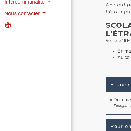
Intercommunalité
Accueil p
l'étranger
Nous contacter
SCOL
language
L'ÉT
Vérifié le 18 F
En mat
Au col
Et auss
Documen
Étranger -
Pour en