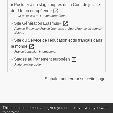
Postuler à un stage auprès de la Cour de justice
open_in_new
de l'Union européenne
Cour de justice de l'Union européenne
open_in_new
Site Génération Erasmus+
Agence Erasmus+ France Jeunesse et Sport/Agence du service
civique
Site du Service de l'éducation et du français dans
open_in_new
le monde
France éducation international
open_in_new
Stages au Parlement européen
Parlement européen
Signaler une erreur sur cette page
This site uses cookies and gives you control over what you want
to activate
Contacts