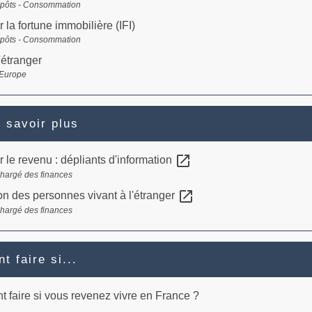
mpôts - Consommation
r la fortune immobilière (IFI)
mpôts - Consommation
'étranger
 Europe
 savoir plus
open_in_new
r le revenu : dépliants d'information
chargé des finances
open_in_new
on des personnes vivant à l'étranger
chargé des finances
 faire si...
faire si vous revenez vivre en France ?