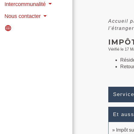
Intercommunalité
Nous contacter
Accueil p
language
l'étranger
IMPÔ
Vérifié le 17 M
Réside
Retou
Service
Et auss
Impôt su