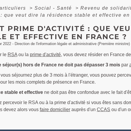
articuliers
>
Social - Santé
>
Revenu de solidari
é : que veut dire la résidence stable et effective e
T PRIME D'ACTIVITÉ : QUE VE
E ET EFFECTIVE EN FRANCE ?
pr 2022 - Direction de l'information légale et administrative (Première ministre)
r le
RSA
ou la
prime d'activité
, vous devez résider en France d
 séjour(s) hors de France ne doit pas dépasser 3 mois
par
i vous séjournez plus de 3 mois à l'étranger, vous pouvez percev
our les mois complets de présence en France.
e stable et effective
ne doit pas être confondue avec le fait d'ê
percevoir le RSA ou à la prime d'activité si vous êtes sans dom
s devez alors vous
faire domicilier
auprès d'un
CCAS
ou d'un o