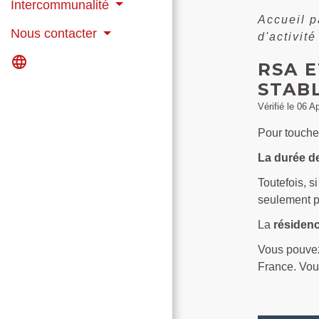
Intercommunalité
Accueil p
Nous contacter
d'activit
language
RSA E
STABL
Vérifié le 06 A
Pour touche
La durée de
Toutefois, s
seulement p
La
résidenc
Vous pouvez 
France. Vou