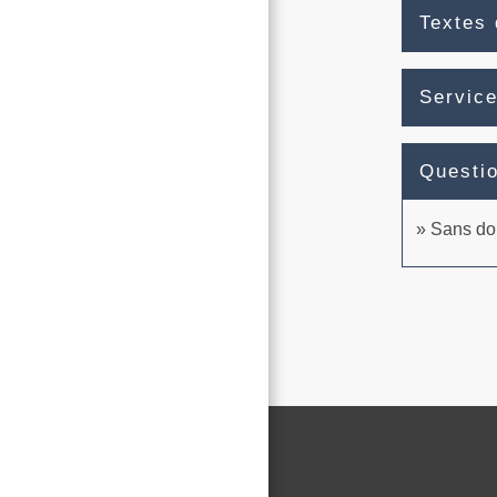
Textes 
Service
Questi
Sans dom