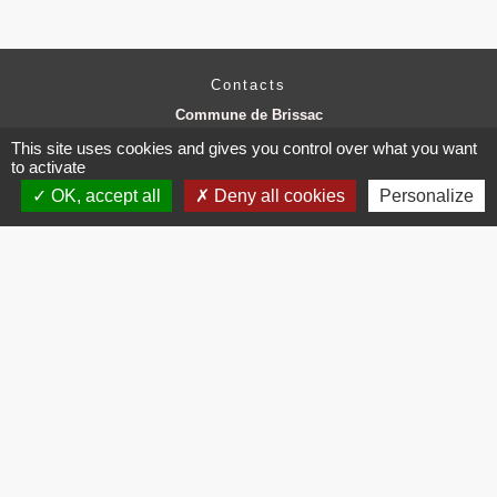
Contacts
Commune de Brissac
3 place de la Mairie
This site uses cookies and gives you control over what you want
34190 Brissac - FRANCE
to activate
+33 4 67 73 71 56
OK, accept all
Deny all cookies
Personalize
Contact par formulaire
Mentions légales
-
Politique de confidentialité
-
Accessibilité
-
Plan du site
-
Gestion des cookies