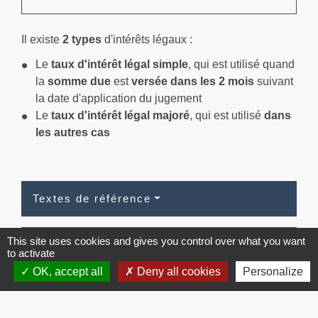
Il existe
2 types
d'intérêts légaux :
Le
taux d'intérêt légal simple
, qui est utilisé quand
la
somme due
est
versée dans les 2 mois
suivant
la date d'application du jugement
Le
taux d'intérêt légal majoré
, qui est utilisé
dans
les autres cas
Textes de référence
This site uses cookies and gives you control over what you want
Questions ? Réponses !
to activate
OK, accept all
Deny all cookies
Personalize
Qu'est-ce que l'intérêt légal ?