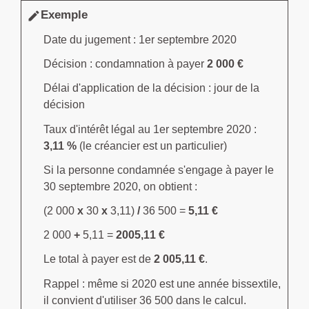
Exemple
edit
Date du jugement : 1
er
septembre 2020
Décision : condamnation à payer
2 000 €
Délai d'application de la décision : jour de la
décision
Taux d'intérêt légal au 1
er
septembre 2020 :
3,11 %
(le créancier est un particulier)
Si la personne condamnée s'engage à payer le
30 septembre 2020, on obtient :
(2 000
x
30
x
3,11)
/
36 500 =
5,11 €
2 000
+
5,11 =
2005,11 €
Le total à payer est de
2 005,11 €
.
Rappel : même si 2020 est une année bissextile,
il convient d'utiliser 36 500 dans le calcul.