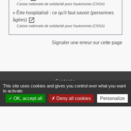
Caisse nationale de solidarité pour l'autonomie (CNSA)
Être hospitalisé : ce qu'il faut savoir (personnes
open_in_new
âgées)
Caisse nationale de solidarité pour l'autonomie (CNSA)
Signaler une erreur sur cette page
Contacts
This site uses cookies and gives you control over what you want
Commune de Brissac
to activate
3 place de la Mairie
OK, accept all
Deny all cookies
Personalize
34190 Brissac - FRANCE
+33 4 67 73 71 56
Contact par formulaire