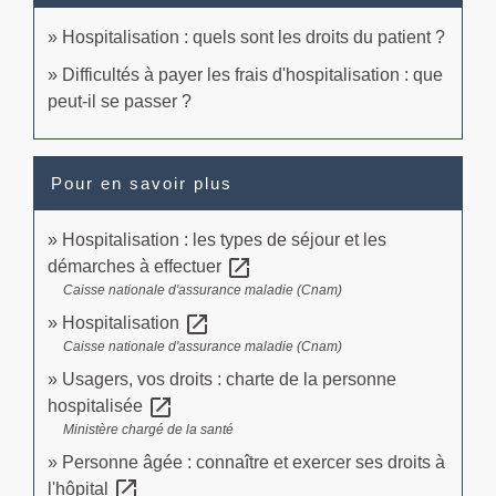
Hospitalisation : quels sont les droits du patient ?
Difficultés à payer les frais d'hospitalisation : que
peut-il se passer ?
Pour en savoir plus
Hospitalisation : les types de séjour et les
open_in_new
démarches à effectuer
Caisse nationale d'assurance maladie (Cnam)
open_in_new
Hospitalisation
Caisse nationale d'assurance maladie (Cnam)
Usagers, vos droits : charte de la personne
open_in_new
hospitalisée
Ministère chargé de la santé
Personne âgée : connaître et exercer ses droits à
open_in_new
l'hôpital