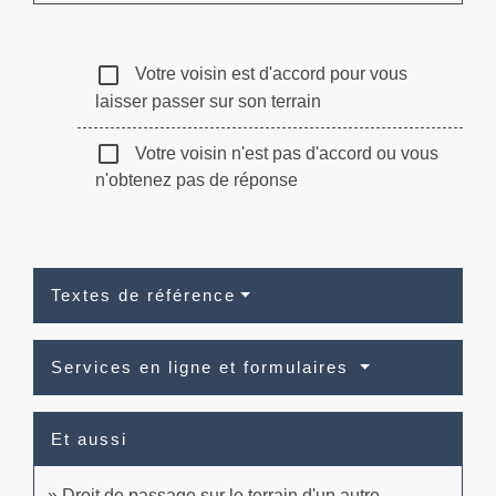
check_box_outline_blank
Votre voisin est d'accord pour vous
laisser passer sur son terrain
check_box_outline_blank
Votre voisin n'est pas d'accord ou vous
n'obtenez pas de réponse
Textes de référence
Services en ligne et formulaires
Et aussi
Droit de passage sur le terrain d'un autre