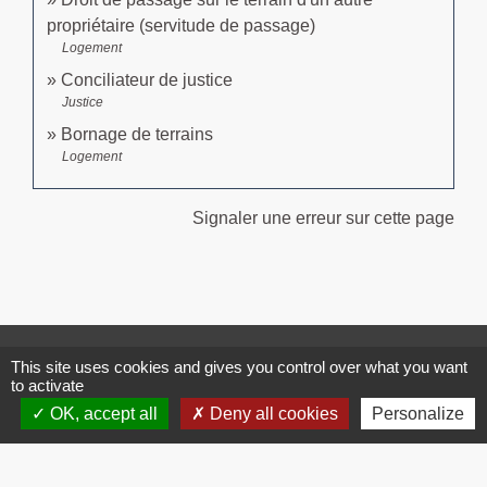
propriétaire (servitude de passage)
Logement
Conciliateur de justice
Justice
Bornage de terrains
Logement
Signaler une erreur sur cette page
Contacts
This site uses cookies and gives you control over what you want
to activate
Commune de Brissac
3 place de la Mairie
OK, accept all
Deny all cookies
Personalize
34190 Brissac - FRANCE
+33 4 67 73 71 56
Contact par formulaire