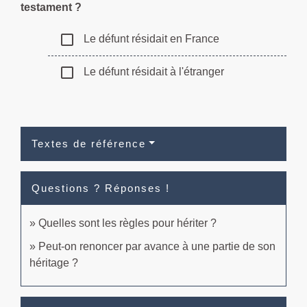
testament ?
check_box_outline_blank
Le défunt résidait en France
check_box_outline_blank
Le défunt résidait à l'étranger
Textes de référence
Questions ? Réponses !
Quelles sont les règles pour hériter ?
Peut-on renoncer par avance à une partie de son
héritage ?