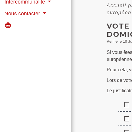
Intercommunalité
Accueil p
européen :
Nous contacter
language
VOTE 
DOMIC
Vérifié le 10 J
Si vous ête
européennes 
Pour cela, v
Lors de votr
Le justifica
check_box_outline_blank
check_box_outline_blank