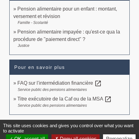
Pension alimentaire pour un enfant : montant,
versement et révision
Famille - Scolarité
Pension alimentaire impayée : qu'est-ce qua la
procédure de "paiement direct" ?
Justice
Pour en savoir plus
open_in_new
FAQ sur l'intermédiation financière
Service public des pensions alimentaires
open_in_new
Titre exécutoire de la Caf ou de la MSA
Service public des pensions alimentaires
Signaler une erreur sur cette page
This site uses cookies and gives you control over what you want
to activate
OK, accept all
Deny all cookies
Personalize