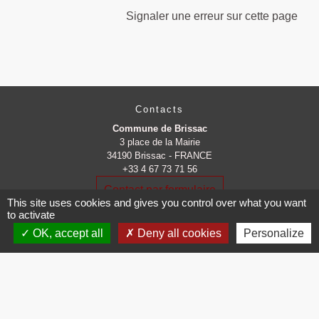
Signaler une erreur sur cette page
Contacts
Commune de Brissac
3 place de la Mairie
34190 Brissac - FRANCE
+33 4 67 73 71 56
Contact par formulaire
This site uses cookies and gives you control over what you want
to activate
OK, accept all
Deny all cookies
Personalize
Mentions légales
-
Politique de confidentialité
-