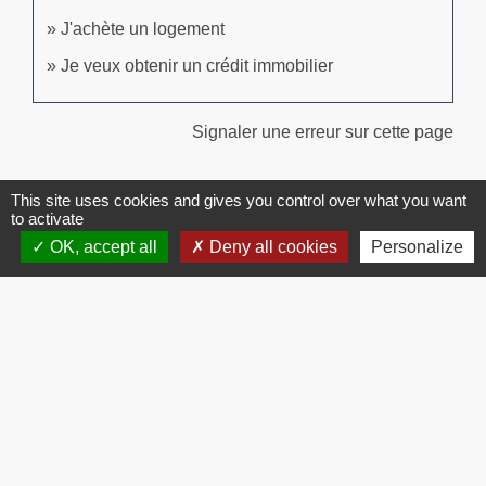
J'achète un logement
Je veux obtenir un crédit immobilier
Signaler une erreur sur cette page
This site uses cookies and gives you control over what you want
to activate
OK, accept all
Deny all cookies
Personalize
Contacts
Commune de Brissac
3 place de la Mairie
34190 Brissac - FRANCE
+33 4 67 73 71 56
Contact par formulaire