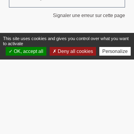
Signaler une erreur sur cette page
This site uses cookies and gives you control over what you want
to activate
OK, accept all
Deny all cookies
Personalize
Contacts
Commune de Brissac
3 place de la Mairie
34190 Brissac - FRANCE
+33 4 67 73 71 56
Contact par formulaire