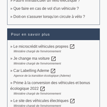
Faut-il immatriculer un vélo électrique ?
Que faire en cas de vol d'un véhicule ?
Doit-on s'assurer lorsqu'on circule à vélo ?
Pour en savoir plus
open_in_new
Le microcrédit véhicules propres
Ministère chargé de l'environnement
open_in_new
Je change ma voiture
Ministère chargé de l'environnement
open_in_new
Car Labelling Ademe
Agence de la transition écologique (Ademe)
Prime à la conversion des véhicules et bonus
open_in_new
écologique 2022
Ministère chargé de l'environnement
open_in_new
Le site des véhicules électriques
Ministère chargé de l'environnement