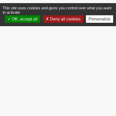
This site uses cookies and gives you control over what you want
to activate
Contacts
OK, accept all
Deny all cookies
Personalize
Commune de Brissac
3 place de la Mairie
34190 Brissac - FRANCE
+33 4 67 73 71 56
Contact par formulaire
Mentions légales
-
Politique de confidentialité
-
Accessibilité
-
Plan du site
-
Gestion des cookies
Site créé en partenariat avec Réseau des Communes