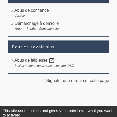
Abus de confiance
Justice
Démarchage à domicile
Argent - Impôts - Consommation
Pour en savoir plus
open_in_new
Abus de faiblesse
Institut national de la consommation (INC)
Signaler une erreur sur cette page
This site uses cookies and gives you control over what you want
Contacts
to activate