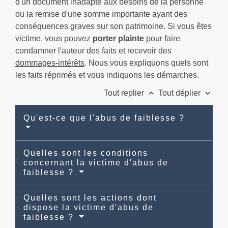
d'un document inadapté aux besoins de la personne
ou la remise d'une somme importante ayant des
conséquences graves sur son patrimoine. Si vous êtes
victime, vous pouvez
porter plainte
pour faire
condamner l'auteur des faits et recevoir des
dommages-intérêts
. Nous vous expliquons quels sont
les faits réprimés et vous indiquons les démarches.
keyboard_arrow_up
keyboard_arrow_down
Tout replier
Tout déplier
Qu'est-ce que l'abus de faiblesse ?
Quelles sont les conditions
concernant la victime d'abus de
faiblesse ?
Quelles sont les actions dont
dispose la victime d'abus de
faiblesse ?