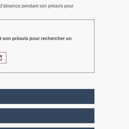
ns d'absence pendant son préavis pour
nt son préavis pour rechercher un
n_new