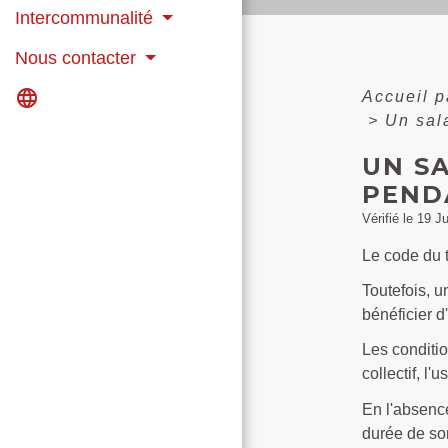
Intercommunalité
Nous contacter
language
Accueil p
>
Un sal
UN SA
PENDA
Vérifié le 19 J
Le code du 
Toutefois, 
bénéficier d
Les conditio
collectif, l
En l'absence
durée de son