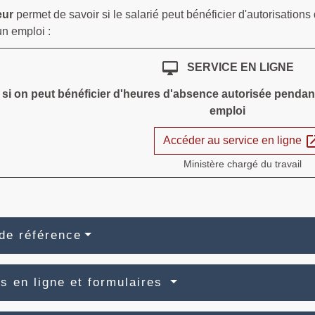
eur
permet de savoir si le salarié peut bénéficier d'autorisatio
un emploi :
desktop_mac
SERVICE EN LIGNE
 si on peut bénéficier d'heures d'absence autorisée penda
emploi
open_i
Accéder au service en ligne
Ministère chargé du travail
de référence
s en ligne et formulaires