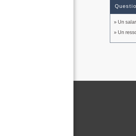
Questi
Un salar
Un resso