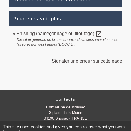
Pour en savoir plus
open_in_new
Phishing (hameçonnage ou filoutage)
Direction générale de la concurrence, de la consommation et de
la répression des fraudes (DGCCRF)
Signaler une erreur sur cette page
Contacts
Commune de Brissac
3 place de la Mairie
34190 Brissac - FRANCE
+33 4 67 73 71 56
This site uses cookies and gives you control over what you want