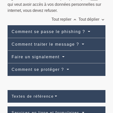
qui veut avoir accès à vos données personnelles sur
internet, vous devez refuser.
keyboard_arrow_up
keyboard_arrow_down
Tout replier
Tout déplier
Comment se passe le phishing ?
Comment traiter le message ?
Faire un signalement
Comment se protéger ?
Textes de référence
Services en ligne et formulaires