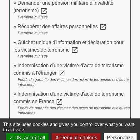
Demander une pension militaire d'invalidité
open_in_new
(terrorisme)
Première ministre
open_in_new
Récupérer des affaires personnelles
Première ministre
Guichet unique d'information et déclaration pour
open_in_new
les victimes de terrorisme
Première ministre
Indemnisation d'une victime d'acte de terrorisme
open_in_new
commis à l'étranger
Fonds de garantie des victimes des actes de terrorisme et d'autres
infractions
Indemnisation d'une victime d'acte de terrorisme
open_in_new
commis en France
Fonds de garantie des victimes des actes de terrorisme et d'autres
infractions
This site uses cookies and gives you control over what you want
to activate
Comment faire si...
OK, accept all
Deny all cookies
Personalize