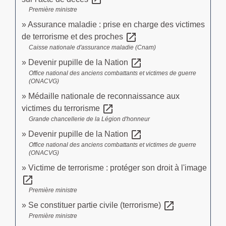
Première ministre
Assurance maladie : prise en charge des victimes
open_in_new
de terrorisme et des proches
Caisse nationale d'assurance maladie (Cnam)
open_in_new
Devenir pupille de la Nation
Office national des anciens combattants et victimes de guerre
(ONACVG)
Médaille nationale de reconnaissance aux
open_in_new
victimes du terrorisme
Grande chancellerie de la Légion d'honneur
open_in_new
Devenir pupille de la Nation
Office national des anciens combattants et victimes de guerre
(ONACVG)
Victime de terrorisme : protéger son droit à l'image
open_in_new
Première ministre
open_in_new
Se constituer partie civile (terrorisme)
Première ministre