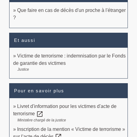
Que faire en cas de décès d'un proche à l'étranger
?
Et aussi
Victime de terrorisme : indemnisation par le Fonds
de garantie des victimes
Justice
Pour en savoir plus
Livret d'information pour les victimes d'acte de
open_in_new
terrorisme
Ministère chargé de la justice
Inscription de la mention « Victime de terrorisme »
open_in_new
sur l'acte de décès