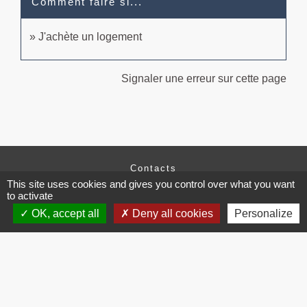
Comment faire si...
J'achète un logement
Signaler une erreur sur cette page
Contacts
This site uses cookies and gives you control over what you want
Commune de Brissac
to activate
3 place de la Mairie
34190 Brissac - FRANCE
OK, accept all
Deny all cookies
Personalize
+33 4 67 73 71 56
Contact par formulaire