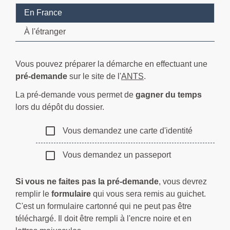
En France
À l'étranger
Vous pouvez préparer la démarche en effectuant une
pré-demande
sur le site de l'
ANTS
.
La pré-demande vous permet de
gagner du temps
lors du dépôt du dossier.
check_box_outline_blank
Vous demandez une carte d'identité
check_box_outline_blank
Vous demandez un passeport
Si vous ne faites pas la pré-demande
, vous devrez
remplir le
formulaire
qui vous sera remis au guichet.
C'est un formulaire cartonné qui ne peut pas être
téléchargé. Il doit être rempli à l'encre noire et en