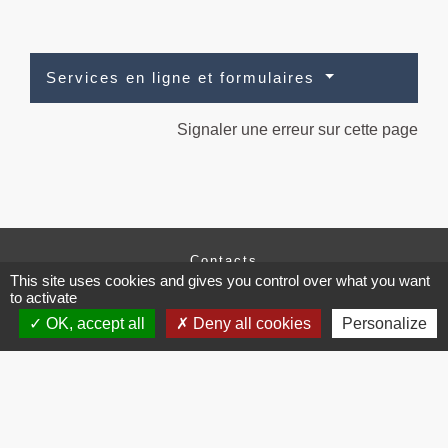
Services en ligne et formulaires
Signaler une erreur sur cette page
Contacts
This site uses cookies and gives you control over what you want
Commune de Brissac
to activate
3 place de la Mairie
OK, accept all
Deny all cookies
Personalize
34190 Brissac - FRANCE
+33 4 67 73 71 56
Contact par formulaire