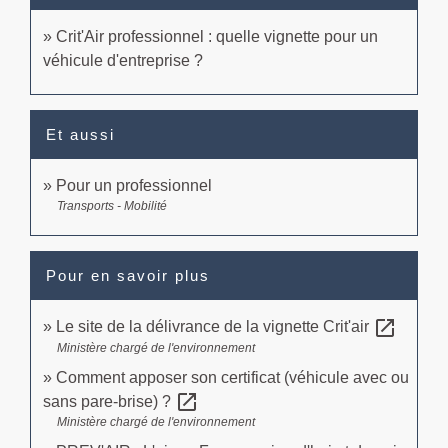
Crit'Air professionnel : quelle vignette pour un
véhicule d'entreprise ?
Et aussi
Pour un professionnel
Transports - Mobilité
Pour en savoir plus
open_in_new
Le site de la délivrance de la vignette Crit'air
Ministère chargé de l'environnement
Comment apposer son certificat (véhicule avec ou
open_in_new
sans pare-brise) ?
Ministère chargé de l'environnement