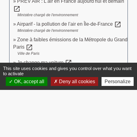
PREV'AIR : L'air en France aujourd'hui et demain
open_in_new
Ministère chargé de l'environnement
open_in_new
Airparif - la pollution de l'air en Île-de-France
Ministère chargé de l'environnement
Zone à faibles émissions de la Métropole du Grand
open_in_new
Paris
Ville de Paris
open_in_new
Je change ma voiture
This site uses cookies and gives you control over what you want
Ministère chargé de l'environnement
to activate
OK, accept all
Deny all cookies
Personalize
Signaler une erreur sur cette page
Contacts
Commune de Brissac