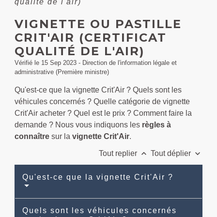
qualité de l'air)
VIGNETTE OU PASTILLE
CRIT'AIR (CERTIFICAT
QUALITÉ DE L'AIR)
Vérifié le 15 Sep 2023 - Direction de l'information légale et
administrative (Première ministre)
Qu'est-ce que la vignette Crit'Air ? Quels sont les
véhicules concernés ? Quelle catégorie de vignette
Crit'Air acheter ? Quel est le prix ? Comment faire la
demande ? Nous vous indiquons les
règles à
connaître
sur la
vignette Crit'Air
.
keyboard_arrow_up
keyboard_arrow_down
Tout replier
Tout déplier
Qu'est-ce que la vignette Crit'Air ?
Quels sont les véhicules concernés