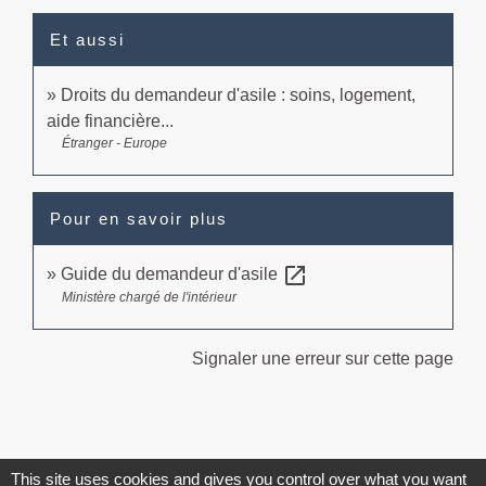
Et aussi
Droits du demandeur d'asile : soins, logement,
aide financière...
Étranger - Europe
Pour en savoir plus
open_in_new
Guide du demandeur d'asile
Ministère chargé de l'intérieur
Signaler une erreur sur cette page
This site uses cookies and gives you control over what you want