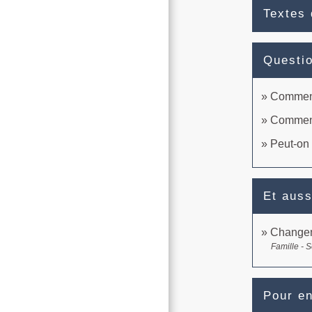
Textes 
Questi
Comment 
Comment
Peut-on 
Et auss
Changem
Famille - S
Pour en