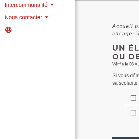
Intercommunalité
Nous contacter
Accueil p
language
changer d
UN É
OU DE
Vérifié le 03 A
Si vous démé
sa scolarité
check_box_outline_blank
check_box_outline_blank