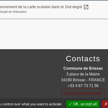
open_in_new
ionnement de la carte scolaire dans le 2nd degré
chargé de l'éducation
Contacts
Commune de Brissac
3 place de la Mairie
34190 Brissac - FRANCE
+33 4 67 73 71 56
Contact par formulaire
 control over what you want to activate
OK, accept all