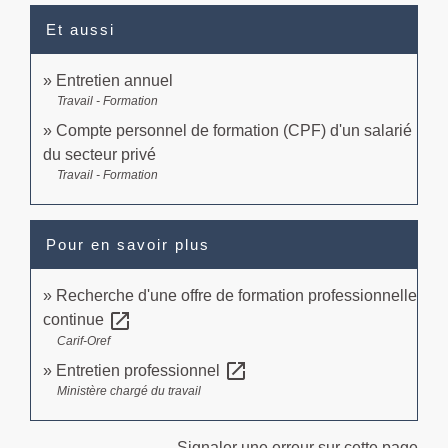
Et aussi
Entretien annuel
Travail - Formation
Compte personnel de formation (CPF) d'un salarié
du secteur privé
Travail - Formation
Pour en savoir plus
Recherche d'une offre de formation professionnelle
open_in_new
continue
Carif-Oref
open_in_new
Entretien professionnel
Ministère chargé du travail
Signaler une erreur sur cette page