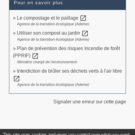
Pour en savoir plus
open_in_new
Le compostage et le paillage
Agence de la transition écologique (Ademe)
open_in_new
Utiliser son compost au jardin
Agence de la transition écologique (Ademe)
Plan de prévention des risques Incendie de forêt
open_in_new
(PPRIF)
Ministère chargé de l'environnement
Interdiction de brûler ses déchets verts à l'air libre
open_in_new
Agence de la transition écologique (Ademe)
Signaler une erreur sur cette page
This site uses cookies and gives you control over what you want