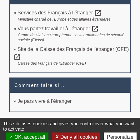
open_in_new
Services des Français à l'étranger
Ministère chargé de l'Europe et des affaires étrangères
open_in_new
Vous partez travailler à l'étranger
Centre des liaisons européennes et internationales de sécurité
sociale (Cleiss)
Site de la Caisse des Français de l'étranger (CFE)
open_in_new
Caisse des Français de l'Étranger (CFE)
Comment faire si...
Je pars vivre à l'étranger
Signaler une erreur sur cette page
This site uses cookies and gives you control over what you want
to activate
OK, accept all
Deny all cookies
Personalize