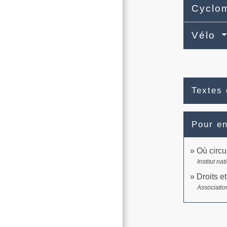
Cyclom
Vélo
Textes 
Pour en
Où circu
Institut n
Droits e
Associatio