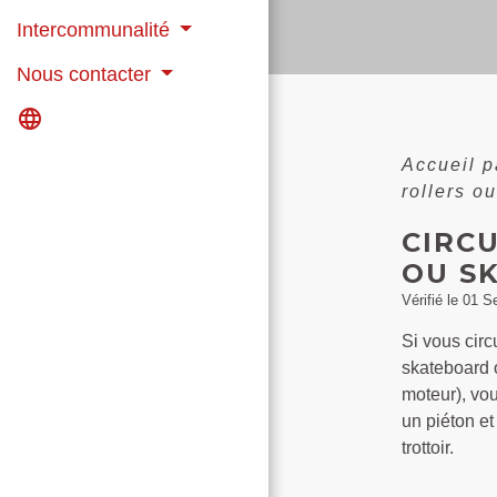
Intercommunalité
Nous contacter
language
Accueil p
rollers o
CIRC
OU S
Vérifié le 01 S
Si vous circ
skateboard o
moteur), vo
un piéton et
trottoir.