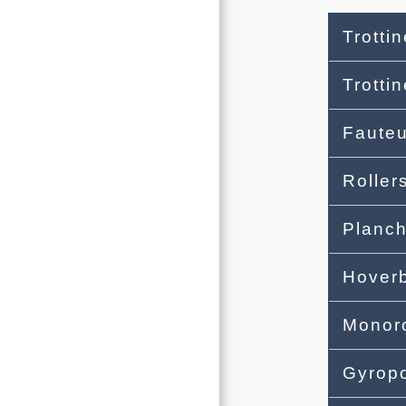
Trotti
Trotti
Fauteu
Roller
Planch
Hoverb
Monor
Gyrop