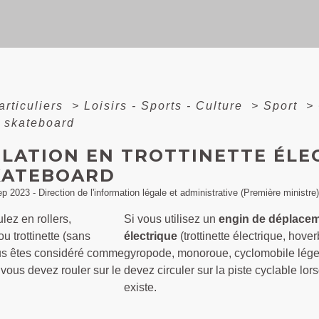
articuliers
>
Loisirs - Sports - Culture
>
Sport
>
u skateboard
ULATION EN TROTTINETTE ÉLE
KATEBOARD
ep 2023 - Direction de l'information légale et administrative (Première ministre)
ulez en rollers,
Si vous utilisez un
engin de déplace
u trottinette (sans
électrique
(trottinette électrique, hove
us êtes considéré comme
gyropode, monoroue, cyclomobile lége
 vous devez rouler sur le
devez circuler sur la piste cyclable lors
existe.