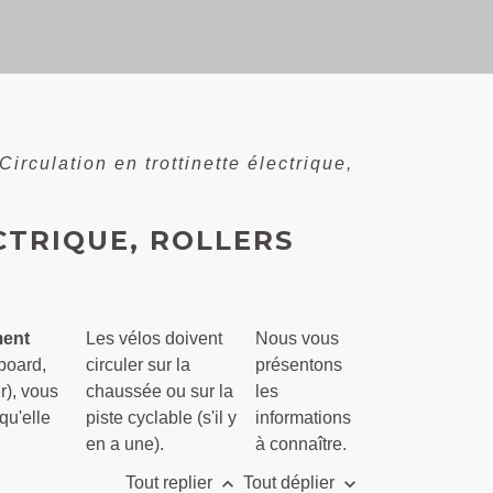
Circulation en trottinette électrique,
CTRIQUE, ROLLERS
ment
Les vélos doivent
Nous vous
rboard,
circuler sur la
présentons
r), vous
chaussée ou sur la
les
qu'elle
piste cyclable (s'il y
informations
en a une).
à connaître.
keyboard_arrow_up
keyboard_arrow_down
Tout replier
Tout déplier