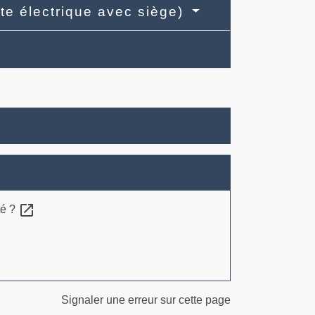
tte électrique avec siège)
open_in_new
té ?
Signaler une erreur sur cette page