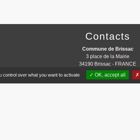
Contacts
Commune de Brissac
3 place de la Mairie
34190 Brissac - FRANCE
+33 4 67 73 71 56
 control over what you want to activate
OK, accept all
Contact par formulaire
entions légales
-
Politique de confidentialité
-
Accessibilité
-