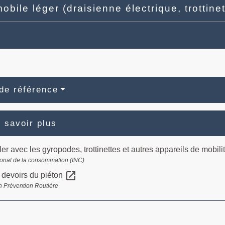
obile léger (draisienne électrique, trottine
de référence
 savoir plus
ler avec les gyropodes, trottinettes et autres appareils de mobili
ational de la consommation (INC)
open_in_new
t devoirs du piéton
n Prévention Routière