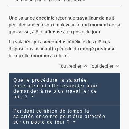
Une salariée
enceinte
reconnue
travailleur de nuit
peut demander à son employeur, à
tout moment
de sa
grossesse, à être
affectée
à un poste de
jour
.
La salariée qui a
accouché
bénéficie des mêmes
dispositions pendant la période du
congé postnatal
lorsqu'elle
renonce
à celui-ci.
keyboard_arrow_up
keyboard_arrow_down
Tout replier
Tout déplier
Quelle procédure la salariée
enceinte doit-elle respecter pour
demander à ne plus travailler de
nuit ?
Pendant combien de temps la
salariée enceinte peut être affectée
sur un poste de jour ?