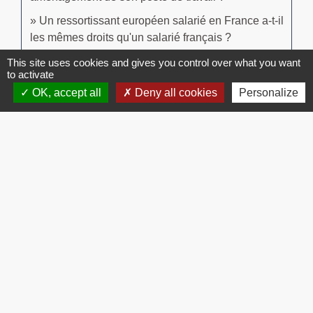
Un ressortissant européen salarié en France a-t-il
les mêmes droits qu'un salarié français ?
This site uses cookies and gives you control over what you want
to activate
Signaler une erreur sur cette page
OK, accept all
Deny all cookies
Personalize
Contacts
Commune de Brissac
3 place de la Mairie
34190 Brissac - FRANCE
+33 4 67 73 71 56
Contact par formulaire