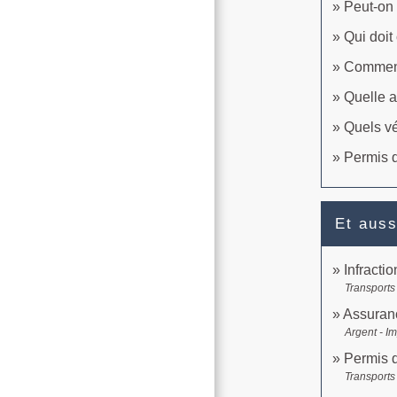
Peut-on 
Qui doit
Comment
Quelle a
Quels vé
Permis d
Et auss
Infractio
Transports 
Assuranc
Argent - I
Permis 
Transports 