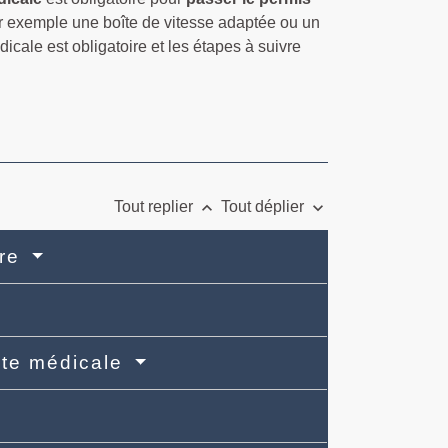
ar exemple une boîte de vitesse adaptée ou un
ale est obligatoire et les étapes à suivre
keyboard_arrow_up
keyboard_arrow_down
Tout replier
Tout déplier
ire
site médicale