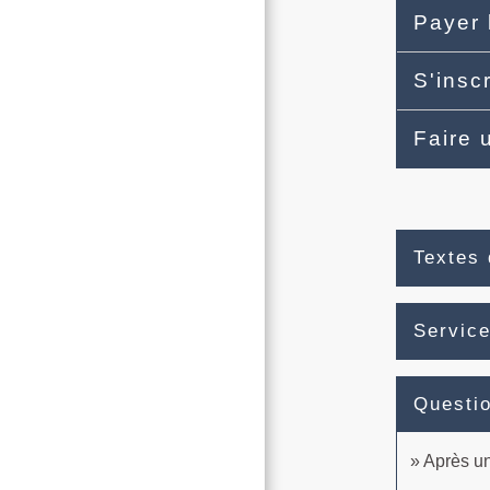
Payer 
S'insc
Faire 
Textes 
Service
Questi
Après un