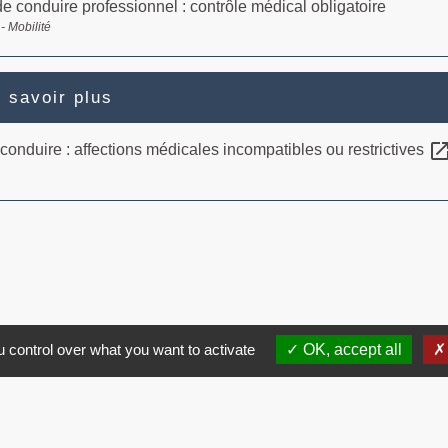
e conduire professionnel : contrôle médical obligatoire
- Mobilité
 savoir plus
open_in_n
 conduire : affections médicales incompatibles ou restrictives
 control over what you want to activate
OK, accept all
Contacts
Commune de Brissac
3 place de la Mairie