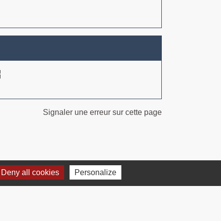
ew
Signaler une erreur sur cette page
Deny all cookies
Personalize