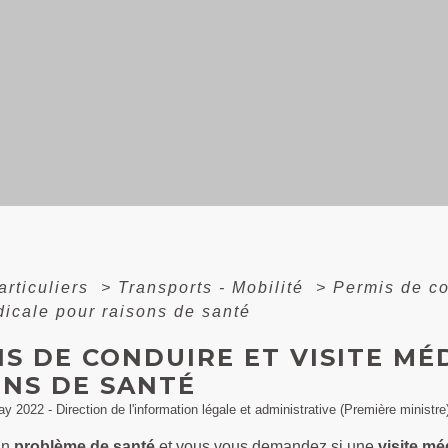
articuliers
>
Transports - Mobilité
>
Permis de c
dicale pour raisons de santé
S DE CONDUIRE ET VISITE MÉ
ONS DE SANTÉ
ay 2022 - Direction de l'information légale et administrative (Première ministre
un
problème de santé
et vous vous demandez si une
visite mé