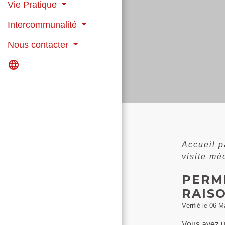
Vie Pratique
Intercommunalité
Nous contacter
language
Accueil p
visite mé
PERMI
RAIS
Vérifié le 06 M
Vous avez 