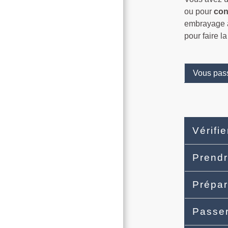
ou pour
con
embrayage a
pour faire l
Vous pass
Vérifi
Prend
Prépar
Passer