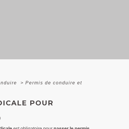
onduire
>
Permis de conduire et
DICALE POUR
)
dicale
est obligatoire pour
passer le permis