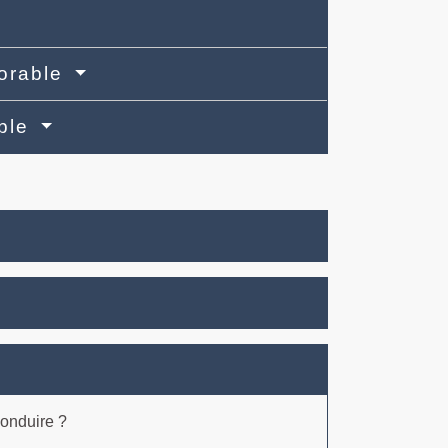
vorable
able
conduire ?