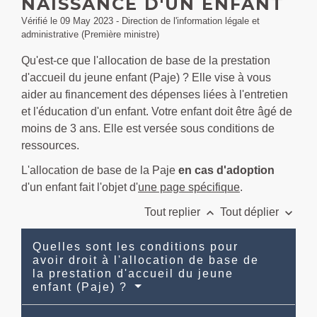
NAISSANCE D'UN ENFANT
Vérifié le 09 May 2023 - Direction de l'information légale et
administrative (Première ministre)
Qu'est-ce que l'allocation de base de la prestation
d'accueil du jeune enfant (Paje) ? Elle vise à vous
aider au financement des dépenses liées à l'entretien
et l'éducation d'un enfant. Votre enfant doit être âgé de
moins de 3 ans. Elle est versée sous conditions de
ressources.
L'allocation de base de la Paje
en cas d'adoption
d'un enfant fait l'objet d'
une page spécifique
.
keyboard_arrow_up
keyboard_arrow_down
Tout replier
Tout déplier
Quelles sont les conditions pour
avoir droit à l'allocation de base de
la prestation d'accueil du jeune
enfant (Paje) ?