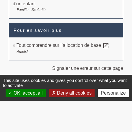
d'un enfant
Famille - Scolarité
Pour en savoir plus
open_in_new
Tout comprendre sur l’allocation de base
Ameli.fr
Signaler une erreur sur cette page
This site uses cookies and gives you control over what you want
to activate
OK, accept all
Deny all cookies
Personalize
Contacts
Commune de Brissac
3 place de la Mairie
34190 Brissac - FRANCE
+33 4 67 73 71 56