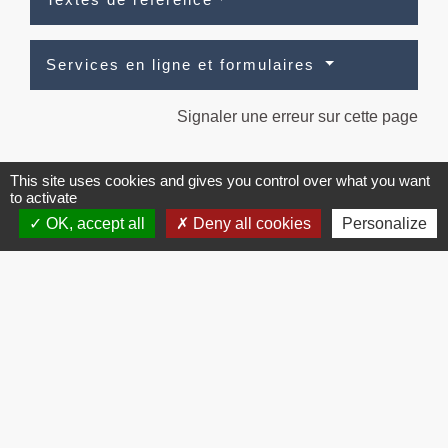
Services en ligne et formulaires
Signaler une erreur sur cette page
This site uses cookies and gives you control over what you want
to activate
OK, accept all
Deny all cookies
Personalize
Contacts
Commune de Brissac
3 place de la Mairie
34190 Brissac - FRANCE
+33 4 67 73 71 56
Contact par formulaire