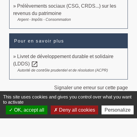
Prélèvements sociaux (CSG, CRDS...) sur les
revenus du patrimoine
Argent - Impôts - Consommation
Pour en savoir plus
Livret de développement durable et solidaire
open_in_new
(LDDS)
Autorité de contrôle prudentiel et de résolution (ACPR)
Signaler une erreur sur cette page
This site uses cookies and gives you control over what you want
to activate
OK, accept all
Deny all cookies
Personalize
Contacts
Commune de Brissac