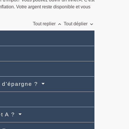
inflation. Votre argent reste disponible et vous
keyboard_arrow_up
keyboard_arrow_down
Tout replier
Tout déplier
ts d'épargne ?
et A ?