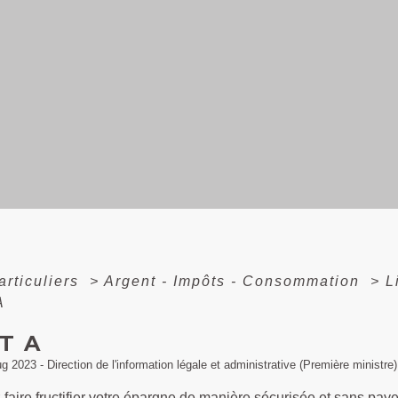
articuliers
>
Argent - Impôts - Consommation
>
L
A
T A
ug 2023 - Direction de l'information légale et administrative (Première ministre)
faire fructifier votre épargne de manière sécurisée et sans paye