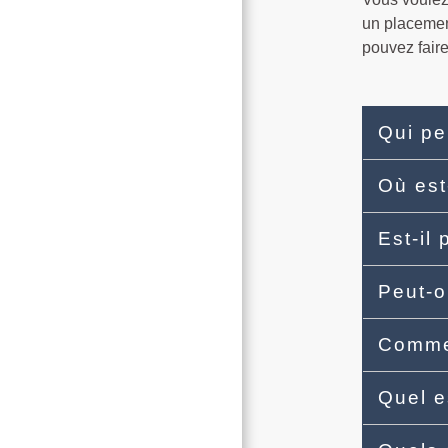
un placement
pouvez faire
Qui pe
Où est-
Est-il 
Peut-o
Commen
Quel e