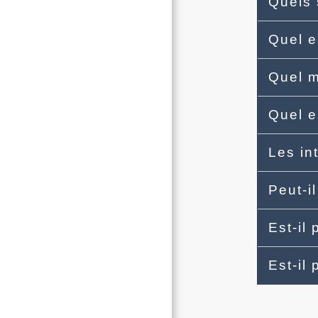
Quels 
Quel e
Quel m
Quel e
Les in
Peut-il
Est-il
Est-il 