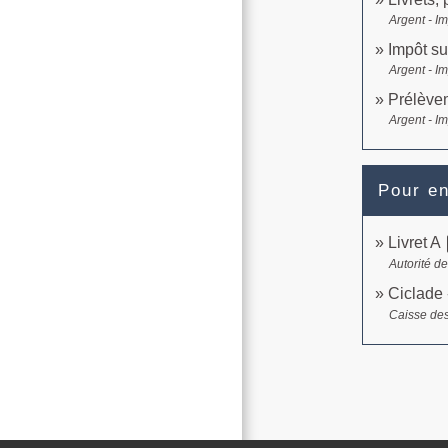
Argent - I
Impôt su
Argent - I
Prélèvem
Argent - I
Pour en
o
Livret A
Autorité d
Ciclade 
Caisse des