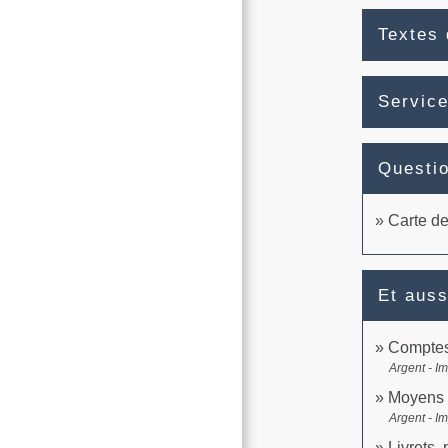
Textes 
Service
Questi
Carte de
Et auss
Comptes
Argent - I
Moyens 
Argent - I
Livrets,