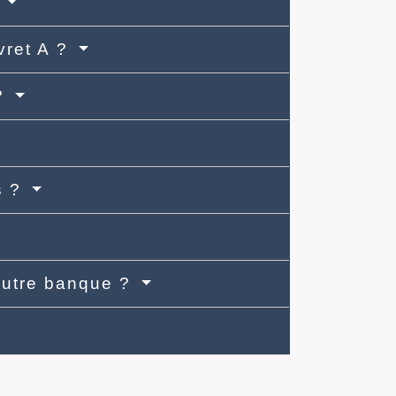
?
vret A ?
A?
s ?
 autre banque ?