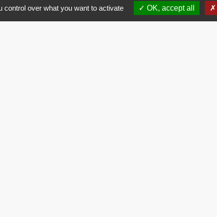
 control over what you want to activate
OK, accept all
Contacts
Commune de Brissac
3 place de la Mairie
34190 Brissac - FRANCE
+33 4 67 73 71 56
Contact par formulaire
entions légales
-
Politique de confidentialité
-
Accessibilité
-
Site créé en partenariat avec Réseau d