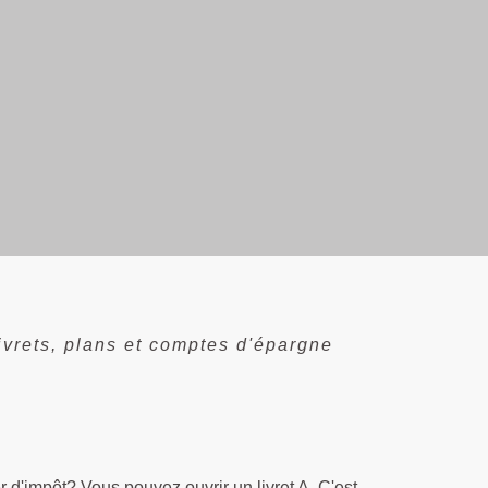
ivrets, plans et comptes d'épargne
r d'impôt? Vous pouvez ouvrir un livret A. C'est