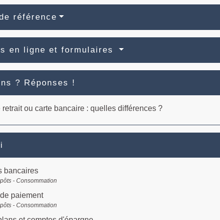
de référence
s en ligne et formulaires
ons ? Réponses !
 retrait ou carte bancaire : quelles différences ?
i
 bancaires
mpôts - Consommation
de paiement
mpôts - Consommation
 plans et comptes d'épargne