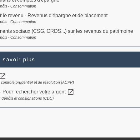
mpôts - Consommation
r le revenu - Revenus d'épargne et de placement
mpôts - Consommation
ents sociaux (CSG, CRDS...) sur les revenus du patrimoine
mpôts - Consommation
 savoir plus
pen_in_new
e contrôle prudentiel et de résolution (ACPR)
open_in_new
- Pour rechercher votre argent
 dépôts et consignations (CDC)