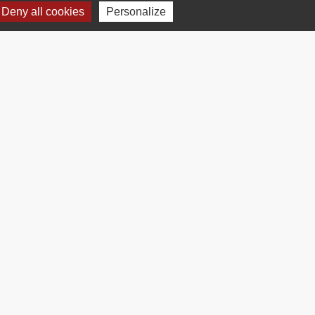
Deny all cookies
Personalize
Plan du site
-
Gestion des cookies
es Communes