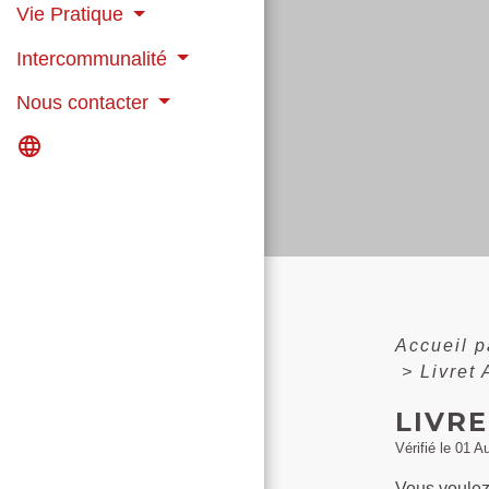
Vie Pratique
Intercommunalité
Nous contacter
language
Accueil p
>
Livret 
LIVRE
Vérifié le 01 A
Vous voulez 